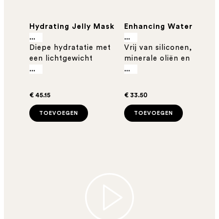
Hydrating Jelly Mask
Enhancing Water
200ml - Natuurlijk
100ml
...
...
Diepe hydratatie met
Vrij van siliconen,
gelmasker voor dof
een lichtgewicht
minerale oliën en
& krullend haar
textuur
parabenen
...
...
€ 45.15
€ 33.50
TOEVOEGEN
TOEVOEGEN