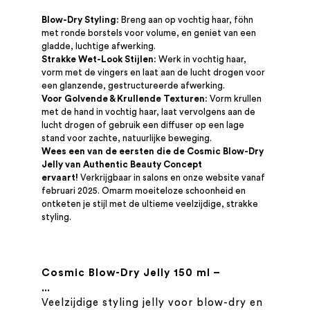
Blow-Dry Styling:
Breng aan op vochtig haar, föhn
met ronde borstels voor volume, en geniet van een
gladde, luchtige afwerking.
Strakke Wet-Look Stijlen:
Werk in vochtig haar,
vorm met de vingers en laat aan de lucht drogen voor
een glanzende, gestructureerde afwerking.
Voor Golvende & Krullende Texturen:
Vorm krullen
met de hand in vochtig haar, laat vervolgens aan de
lucht drogen of gebruik een diffuser op een lage
stand voor zachte, natuurlijke beweging.
Wees een van de eersten die de Cosmic Blow-Dry
Jelly van Authentic Beauty Concept
ervaart!
Verkrijgbaar in salons en onze website vanaf
februari 2025. Omarm moeiteloze schoonheid en
ontketen je stijl met de ultieme veelzijdige, strakke
styling.
Cosmic Blow-Dry Jelly 150 ml –
Veelzijdige styling jelly met gladde
...
Veelzijdige styling jelly voor blow-dry en
afwerking