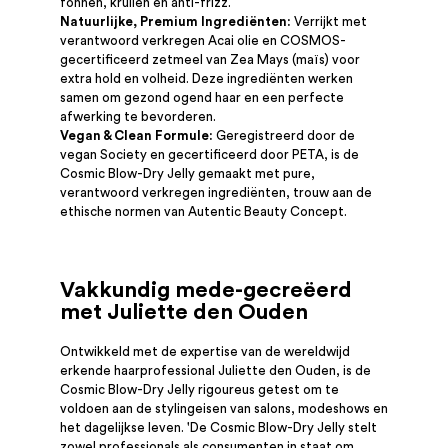
föhnen, krullen en anti-frizz.
Natuurlijke, Premium Ingrediënten:
Verrijkt met
verantwoord verkregen Acai olie en COSMOS-
gecertificeerd zetmeel van Zea Mays (maïs) voor
extra hold en volheid. Deze ingrediënten werken
samen om gezond ogend haar en een perfecte
afwerking te bevorderen.
Vegan & Clean Formule:
Geregistreerd door de
vegan Society en gecertificeerd door PETA, is de
Cosmic Blow-Dry Jelly gemaakt met pure,
verantwoord verkregen ingrediënten, trouw aan de
ethische normen van Autentic Beauty Concept.
Vakkundig mede-gecreëerd
met Juliette den Ouden
Ontwikkeld met de expertise van de wereldwijd
erkende haarprofessional Juliette den Ouden, is de
Cosmic Blow-Dry Jelly rigoureus getest om te
voldoen aan de stylingeisen van salons, modeshows en
het dagelijkse leven. 'De Cosmic Blow-Dry Jelly stelt
zowel professionals als consumenten in staat om