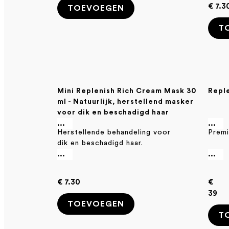
€ 7.3
TOEVOEGEN
T
Mini Replenish Rich Cream Mask 30
Repl
ml - Natuurlijk, herstellend masker
voor dik en beschadigd haar
...
...
Herstellende behandeling voor
Premi
dik en beschadigd haar.
...
...
€ 7.30
€
39
TOEVOEGEN
T