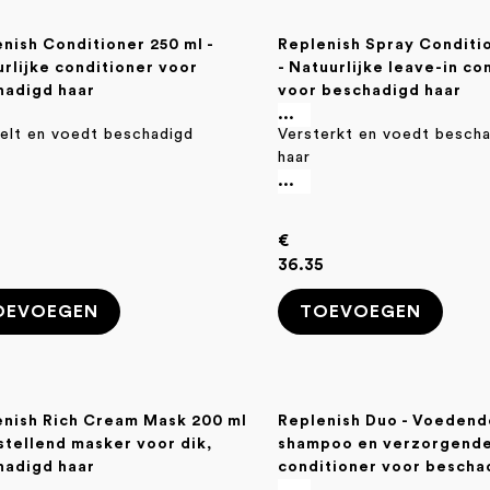
nish Conditioner 250 ml -
Replenish Spray Conditi
rlijke conditioner voor
- Natuurlijke leave-in co
hadigd haar
voor beschadigd haar
...
elt en voedt beschadigd
Versterkt en voedt besch
haar
...
€
0
36.35
OEVOEGEN
TOEVOEGEN
enish Rich Cream Mask 200 ml
Replenish Duo - Voedend
stellend masker voor dik,
shampoo en verzorgend
hadigd haar
conditioner voor bescha