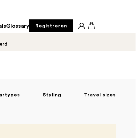
als
Glossary
Registreren
derd
aartypes
Styling
Travel sizes