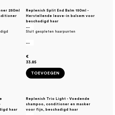
oner 250ml
Replenish Split End Balm 150ml -
nditioner
Herstellende leave-in balsem voor
beschadigd haar
...
adigd
Sluit gespleten haarpunten
...
€
33.85
TOEVOEGEN
e
Replenish Trio Light - Voedende
e
shampoo, conditioner en masker
digd haar
voor fijn, beschadigd haar