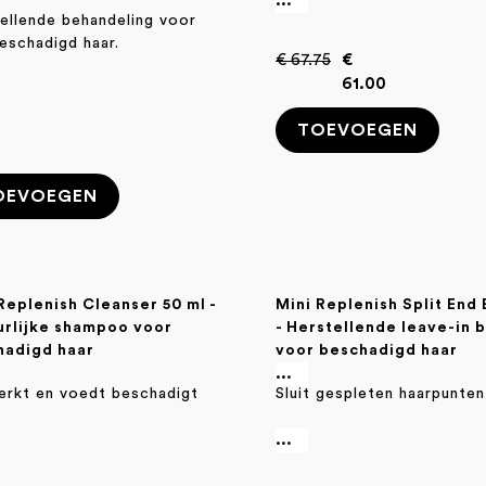
...
ellende behandeling voor
beschadigd haar.
€ 67.75
€
61.00
TOEVOEGEN
0
OEVOEGEN
Replenish Cleanser 50 ml -
Mini Replenish Split End 
urlijke shampoo voor
- Herstellende leave-in 
hadigd haar
voor beschadigd haar
...
erkt en voedt beschadigt
Sluit gespleten haarpunten
...