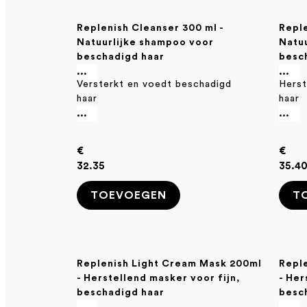
Replenish Cleanser 300 ml -
Reple
Natuurlijke shampoo voor
Natuu
beschadigd haar
besc
...
...
Versterkt en voedt beschadigd
Herst
haar
haar
...
...
€
€
32.35
35.4
TOEVOEGEN
T
Replenish Light Cream Mask 200ml
Repl
- Herstellend masker voor fijn,
- Her
beschadigd haar
besc