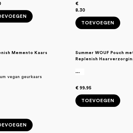
0
€
8.30
OEVOEGEN
TOEVOEGEN
enish Memento Kaars
Summer WOUF Pouch me
Replenish Haarverzorgin
...
um vegan geurkaars
€ 99.95
TOEVOEGEN
OEVOEGEN