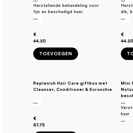
...
...
Herstellende behandeling voor
Herst
fijn en beschadigd haar.
dik, 
...
...
€
€
44.20
44.2
TOEVOEGEN
T
Replenish Hair Care giftbox met
Mini 
Cleanser, Conditioner & Scrunchie
Natu
besc
...
...
Verst
haar
€
...
67.75