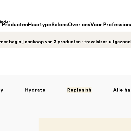
inder
Producten
Haartype
Salons
Over ons
Voor Profession
mer bag bij aankoop van 3 producten - travelsizes uitgezon
fy
Hydrate
Replenish
Alle h