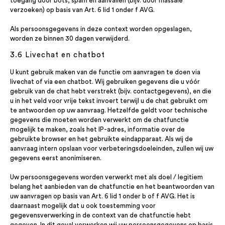
toegang door bots, spam en aanvallen (bijv. door massale
verzoeken) op basis van Art. 6 lid 1 onder f AVG.
Als persoonsgegevens in deze context worden opgeslagen,
worden ze binnen 30 dagen verwijderd.
3.6 Livechat en chatbot
U kunt gebruik maken van de functie om aanvragen te doen via
livechat of via een chatbot. Wij gebruiken gegevens die u vóór
gebruik van de chat hebt verstrekt (bijv. contactgegevens), en die
u in het veld voor vrije tekst invoert terwijl u de chat gebruikt om
te antwoorden op uw aanvraag. Hetzelfde geldt voor technische
gegevens die moeten worden verwerkt om de chatfunctie
mogelijk te maken, zoals het IP-adres, informatie over de
gebruikte browser en het gebruikte eindapparaat. Als wij de
aanvraag intern opslaan voor verbeteringsdoeleinden, zullen wij uw
gegevens eerst anonimiseren.
Uw persoonsgegevens worden verwerkt met als doel / legitiem
belang het aanbieden van de chatfunctie en het beantwoorden van
uw aanvragen op basis van Art. 6 lid 1 onder b of f AVG. Het is
daarnaast mogelijk dat u ook toestemming voor
gegevensverwerking in de context van de chatfunctie hebt
gegeven. In dit geval verwerken wij uw persoonsgegevens op basis