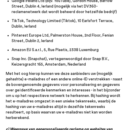
Google Ireland Ltd (bijv. YouTube), Gordon House, Barrow
Street, Dublin 4, Ierland (mogelijk via het DV360-
reclamenetwerk dat wordt beheerd door hetzelfde bedrijf)
TikTok, Technology Limited (Tiktok), 10 Earlsfort Terrace,
Dublin, Ierland
Pinterest Europe Ltd, Palmerston House, 2nd Floor, Fenian
Street, Dublin 2, Ierland
Amazon EU S.a.r.l., 5, Rue Plaetis, 2338 Luxemburg
Snap Inc. (Snapchat), vertegenwoordigd door Snap B.V.,
Keizersgracht 165, Amsterdam, Nederland
Met het oog hierop kunnen we deze aanbieders uw (mogelijk
gehashte) e-mailadres of een andere online-ID verstrekken - naast
de bovengenoemde gegevens voor personalisering en gegevens
over geïdentificeerde kenmerken en interesses - in het bijzonder
om u op het respectieve netwerk te herkennen. Bij hashing wordt
het e-mailadres omgezet in een unieke tekenreeks, waarbij de
hashing van uw e-mailadres altijd in dezelfde tekenreeks
resulteert, op basis waarvan uw e-mailadres niet kan worden
herberekend.
c) Weergave van gepersonaliseerde reclame op websites van