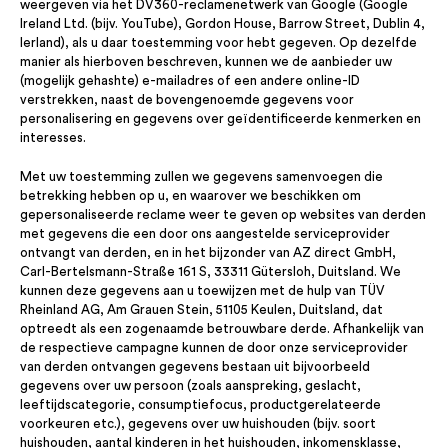
weergeven via het DV360-reclamenetwerk van Google (Google
Ireland Ltd. (bijv. YouTube), Gordon House, Barrow Street, Dublin 4,
Ierland), als u daar toestemming voor hebt gegeven. Op dezelfde
manier als hierboven beschreven, kunnen we de aanbieder uw
(mogelijk gehashte) e-mailadres of een andere online-ID
verstrekken, naast de bovengenoemde gegevens voor
personalisering en gegevens over geïdentificeerde kenmerken en
interesses.
Met uw toestemming zullen we gegevens samenvoegen die
betrekking hebben op u, en waarover we beschikken om
gepersonaliseerde reclame weer te geven op websites van derden
met gegevens die een door ons aangestelde serviceprovider
ontvangt van derden, en in het bijzonder van AZ direct GmbH,
Carl-Bertelsmann-Straße 161 S, 33311 Gütersloh, Duitsland. We
kunnen deze gegevens aan u toewijzen met de hulp van TÜV
Rheinland AG, Am Grauen Stein, 51105 Keulen, Duitsland, dat
optreedt als een zogenaamde betrouwbare derde. Afhankelijk van
de respectieve campagne kunnen de door onze serviceprovider
van derden ontvangen gegevens bestaan uit bijvoorbeeld
gegevens over uw persoon (zoals aanspreking, geslacht,
leeftijdscategorie, consumptiefocus, productgerelateerde
voorkeuren etc.), gegevens over uw huishouden (bijv. soort
huishouden, aantal kinderen in het huishouden, inkomensklasse,