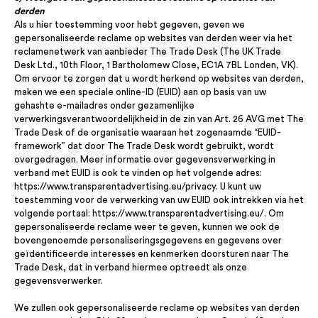
derden
Als u hier toestemming voor hebt gegeven, geven we
gepersonaliseerde reclame op websites van derden weer via het
reclamenetwerk van aanbieder The Trade Desk (The UK Trade
Desk Ltd., 10th Floor, 1 Bartholomew Close, EC1A 7BL Londen, VK).
Om ervoor te zorgen dat u wordt herkend op websites van derden,
maken we een speciale online-ID (EUID) aan op basis van uw
gehashte e-mailadres onder gezamenlijke
verwerkingsverantwoordelijkheid in de zin van Art. 26 AVG met The
Trade Desk of de organisatie waaraan het zogenaamde “EUID-
framework” dat door The Trade Desk wordt gebruikt, wordt
overgedragen. Meer informatie over gegevensverwerking in
verband met EUID is ook te vinden op het volgende adres:
https://www.transparentadvertising.eu/privacy. U kunt uw
toestemming voor de verwerking van uw EUID ook intrekken via het
volgende portaal: https://www.transparentadvertising.eu/. Om
gepersonaliseerde reclame weer te geven, kunnen we ook de
bovengenoemde personaliseringsgegevens en gegevens over
geïdentificeerde interesses en kenmerken doorsturen naar The
Trade Desk, dat in verband hiermee optreedt als onze
gegevensverwerker.
We zullen ook gepersonaliseerde reclame op websites van derden