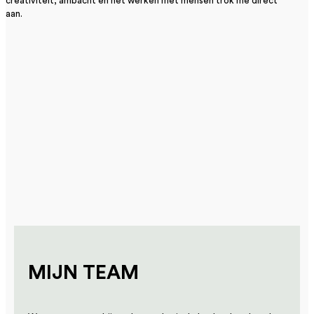
creativiteit, ambacht en het werken met mensen trok me direct
aan.
MIJN TEAM