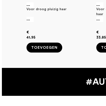
...
...
Voor droog pluizig haar
Voor 
haar
...
...
€
€
41.95
33.8
TOEVOEGEN
T
#AU