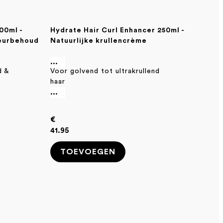
00ml -
Hydrate Hair Curl Enhancer 250ml -
leurbehoud
Natuurlijke krullencrème
...
d &
Voor golvend tot ultrakrullend
haar
...
€
41.95
TOEVOEGEN