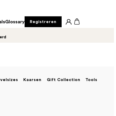
als
Glossary
Registreren
derd
velsizes
Kaarsen
Gift Collection
Tools