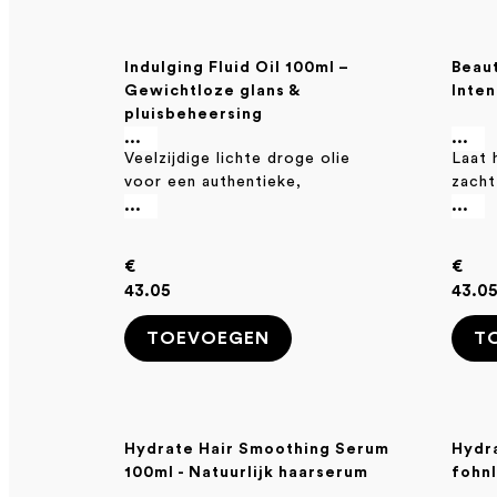
Indulging Fluid Oil 100ml –
Beaut
Gewichtloze glans &
Inten
pluisbeheersing
...
...
Veelzijdige lichte droge olie
Laat 
voor een authentieke,
zacht
glanzende finish voor alle
...
aanvo
...
haartypes.
€
€
43.05
43.0
TOEVOEGEN
T
Hydrate Hair Smoothing Serum
Hydra
100ml - Natuurlijk haarserum
fohn