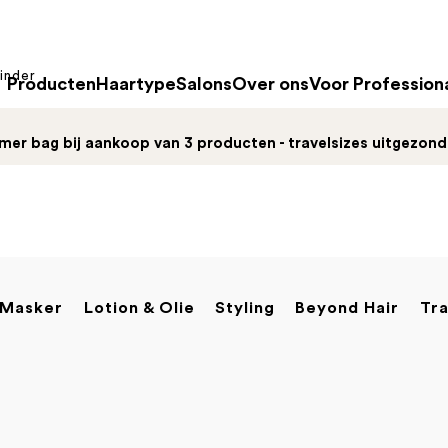
inder
Producten
Haartype
Salons
Over ons
Voor Profession
mer bag bij aankoop van 3 producten - travelsizes uitgezon
Masker
Lotion & Olie
Styling
Beyond Hair
Tra