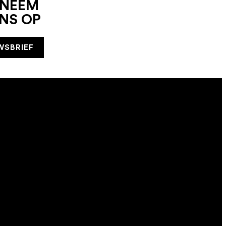
 NEEM
NS OP
WSBRIEF