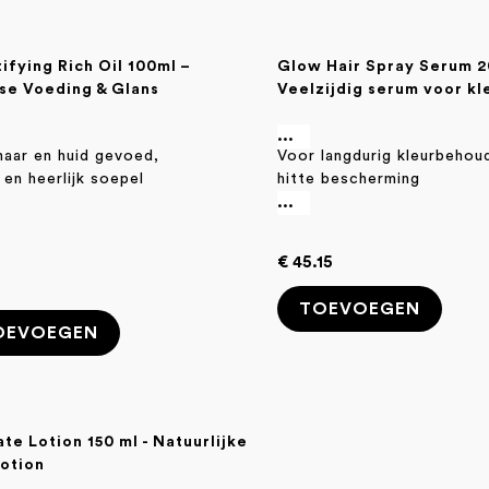
ifying Rich Oil 100ml –
Glow Hair Spray Serum 2
se Voeding & Glans
Veelzijdig serum voor k
...
haar en huid gevoed,
Voor langdurig kleurbehou
 en heerlijk soepel
hitte bescherming
elen en stralen.
...
€ 45.15
5
TOEVOEGEN
OEVOEGEN
te Lotion 150 ml - Natuurlijke
lotion