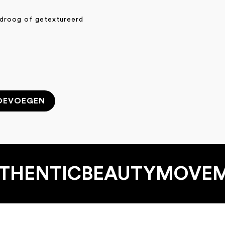
droog of getextureerd
5
OEVOEGEN
THENTIC­BEAUTY­MOVE