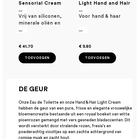
Sensorial Cream
Light Hand and Hair
Scrub 250 ml -
Cream 30ml
...
...
Vrij van siliconen,
Voor hand & haar
natuurlijke scrub
minerale oliën en
voor hoofdhuid,
parabenen
...
...
lichaam en gezicht
€ 41.70
€ 9.80
TOEVOEGEN
TOEVOEGEN
DE GEUR
Onze Eau de Toilette en onze Hand & Hair Light Cream
hebben de geur van een pure, frisse en elegante vrouwelijke
bloemencreatie bestaande uit een royaal boeket van witte
pioenrozen gemengd met vers gesneden bladaccenten. Dit
wordt versterkt door stralende rozen, fresia's en
poederachtig viooltjes op een zachte achtergrond van
romige musk en zacht hout.