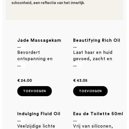
schoonheid, een reflectie van het innerlijk.
Jade Massagekam
Beautifying Rich Oil
100ml – Intense
...
...
Bevordert
Laat haar en huid
Voeding & Glans
ontspanning en
gevoed, zacht en
verdeelt oliën op
heerlijk soepel
...
...
zachte wijze door het
aanvoelen en stralen.
haar en over de huid.
€ 24.00
€ 43.05
TOEVOEGEN
TOEVOEGEN
Indulging Fluid Oil
Eau de Toilette 50ml
100ml – Gewichtloze
...
...
Veelzijdige lichte
Vrij van siliconen,
glans &