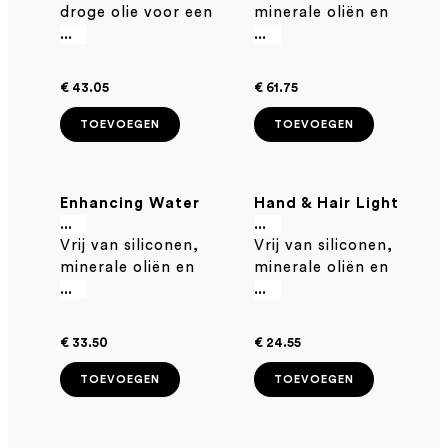
droge olie voor een
minerale oliën en
pluisbeheersing
authentieke,
parabenen
...
...
glanzende finish voor
alle haartypes.
€ 43.05
€ 61.75
TOEVOEGEN
TOEVOEGEN
Enhancing Water
Hand & Hair Light
100ml
Cream 75ml
...
...
Vrij van siliconen,
Vrij van siliconen,
minerale oliën en
minerale oliën en
parabenen
parabenen
...
...
€ 33.50
€ 24.55
TOEVOEGEN
TOEVOEGEN