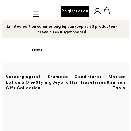
Registreren
Mobile navigation
Limited edition summer bag bij aankoop van 3 producten -
travelsizes uitgezonderd
Home
Verzorgingsset
Shampoo
Conditioner
Masker
Lotion & Olie
Styling
Beyond Hair
Travelsizes
Kaarsen
Gift Collection
Tools