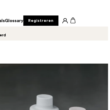
als
Glossary
Registreren
derd