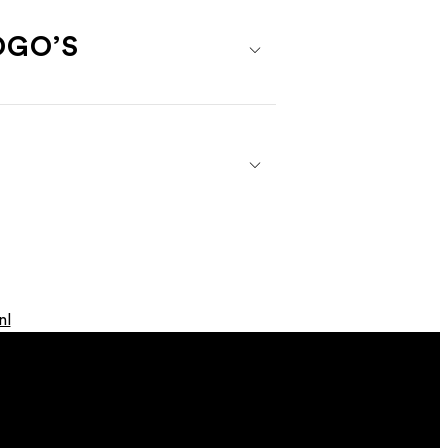
OGO’S
nl