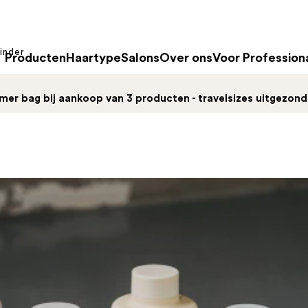
inder
Producten
Haartype
Salons
Over ons
Voor Profession
mer bag bij aankoop van 3 producten - travelsizes uitgezon