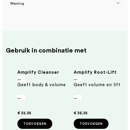
Warning
Gebruik in combinatie met
Amplify Cleanser
Amplify Root-Lift
300 ml - Natuurlijke
Spray Conditioner
...
...
Geeft body & volume
Geeft volume en lift
shampoo voor fijn
250 ml
haar
...
...
€ 32.35
€ 36.35
TOEVOEGEN
TOEVOEGEN