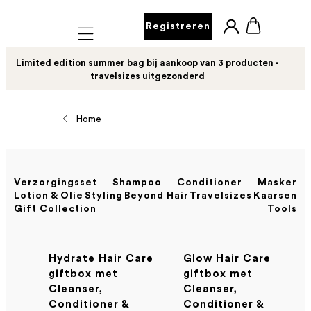
Registreren
Mobile navigation
Limited edition summer bag bij aankoop van 3 producten -
travelsizes uitgezonderd
Home
Verzorgingsset
Shampoo
Conditioner
Masker
Lotion & Olie
Styling
Beyond Hair
Travelsizes
Kaarsen
Gift Collection
Tools
Hydrate Hair Care
Glow Hair Care
giftbox met
giftbox met
Cleanser,
Cleanser,
Conditioner &
Conditioner &