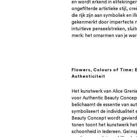
en wordt erkend in elitekringe
ongefilterde artistieke stijl, c
die rijk zijn aan symboliek en il
gekenmerkt door imperfecte ma
intuïtieve penseelstreken, slu
merk: het omarmen van je ware
Flowers, Colours of Time: 
Authenticiteit
Het kunstwerk van Alice Greni
voor Authentic Beauty Concept
belichaamt de essentie van au
symboliseert de individualiteit 
Beauty Concept wordt gevierd
tonen toont het kunstwerk het
schoonheid in Iedereen. Geïn