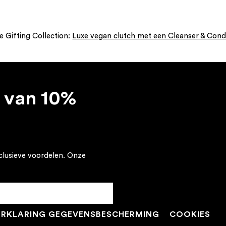
 Gifting Collection:
Luxe vegan clutch met een Cleanser & Cond
 van 10%
clusieve voordelen. Onze
ERKLARING GEGEVENSBESCHERMING
COOKIES