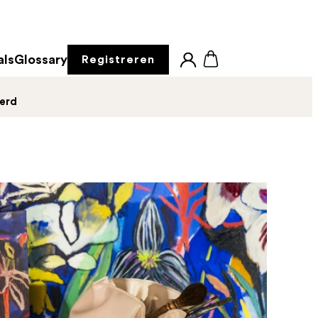
als
Glossary
Registreren
derd