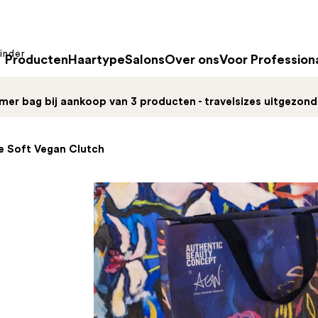
inder
Producten
Haartype
Salons
Over ons
Voor Profession
mer bag bij aankoop van 3 producten - travelsizes uitgezon
e Soft Vegan Clutch