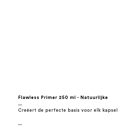
Flawless Primer 250 ml - Natuurlijke
haarprimer & prep spray
...
Creëert de perfecte basis voor elk kapsel
...