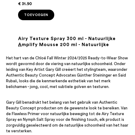
€ 31.90
TOEVOEGEN
Airy Texture Spray 300 ml - Natuurlijke
Amplify Mousse 200 ml - Natuurlijke
textuurspray voor haar
...
Nymph Salt Spray 250 ml - Natuurlijke
haarmousse & -versteviging
Met hittebescherming tot 230 °C
...
Indulging Fluid Oil 100ml – Gewichtloze
zoutspray voor haar
Bevat hitte bescherming
...
Het hart van de Chloé Fall Winter 2024/2025 Ready-to-Wear Show
glans & pluisbeheersing
Met hittebescherming tot 230 °C
...
wordt gevormd door de viering van natuurlijke schoonheid. Onder
...
Veelzijdige lichte droge olie voor een
leiding van Key Artist Gary Gill creëert het stylingteam, waaronder
...
Authentic Beauty Concept Advocates Günther Steininger en Said
authentieke, glanzende finish voor alle
...
€ 32.90
Rubaii, looks die de kenmerkende esthetiek van het merk
haartypes.
...
belichamen - jong, cool, met subtiele golven en texturen.
€ 32.90
TOEVOEGEN
€ 31.90
TOEVOEGEN
€ 43.05
Gary Gill benadrukt het belang van het gebruik van Authentic
TOEVOEGEN
Beauty Concept producten om de gewenste look te bereiken. Van
TOEVOEGEN
de Flawless Primer voor natuurlijke beweging tot de Airy Texture
Spray en Nymph Salt Spray voor de finishing touch, elk product is
zorgvuldig geselecteerd om de natuurlijke schoonheid van het haar
te versterken.