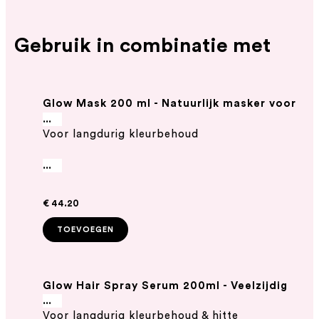
Gebruik in combinatie met
Glow Mask 200 ml - Natuurlijk masker voor
gekleurd haar
...
Voor langdurig kleurbehoud
...
€ 44.20
TOEVOEGEN
Glow Hair Spray Serum 200ml - Veelzijdig
serum voor kleurbehoud
...
Voor langdurig kleurbehoud & hitte