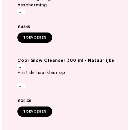
bescherming
...
€ 45.15
TOEVOEGEN
Cool Glow Cleanser 300 ml - Natuurlijke
zilvershampoo
...
Frist de haarkleur op
...
€ 32.35
TOEVOEGEN