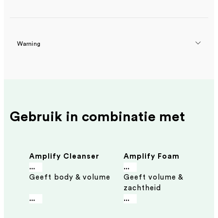
Warning
Gebruik in combinatie met
Amplify Cleanser
Amplify Foam
300 ml - Natuurlijke
Conditioner 200 ml -
...
...
Geeft body & volume
Geeft volume &
shampoo voor fijn
Natuurlijke
zachtheid
haar
conditioner voor fijn
...
...
haar