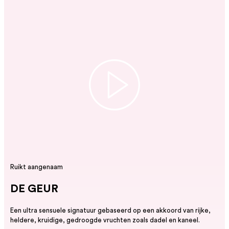
Glow Conditioner
250 ml - Natuurlijke
...
Voor langdurig
conditioner voor
kleurbehoud
gekleurd haar
...
€ 35.40
TOEVOEGEN
Ruikt aangenaam
DE GEUR
Een ultra sensuele signatuur gebaseerd op een akkoord van rijke,
heldere, kruidige, gedroogde vruchten zoals dadel en kaneel.