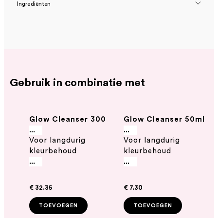
Ingrediënten
Gebruik in combinatie met
Glow Cleanser 300
Glow Cleanser 50ml
ml - Natuurlijke
...
...
Voor langdurig
Voor langdurig
shampoo voor
kleurbehoud
kleurbehoud
gekleurd haar
...
...
€ 32.35
€ 7.30
TOEVOEGEN
TOEVOEGEN