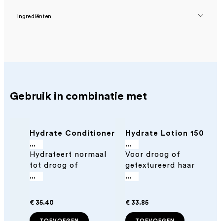
Ingrediënten
Gebruik in combinatie met
Hydrate Conditioner
Hydrate Lotion 150
250 ml - Natuurlijke
ml - Natuurlijke
...
...
Hydrateert normaal
Voor droog of
conditioner voor
fohnlotion
tot droog of
getextureerd haar
droog haar
getextureerd haar
...
...
€ 35.40
€ 33.85
TOEVOEGEN
TOEVOEGEN